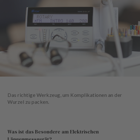
n
d
l
u
n
g
e
n
T
e
a
m
Das richtige Werkzeug, um Komplikationen an der
J
Wurzel zu packen.
o
b
s
Was ist das Besondere am Elektrischen
A
Längenmessgerät?