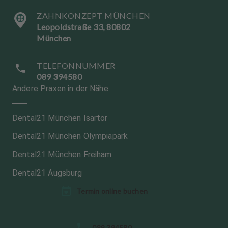
ZAHNKONZEPT MÜNCHEN
Leopoldstraße 33, 80802
München
TELEFONNUMMER
089 394580
Andere Praxen in der Nähe
Dental21 München Isartor
Dental21 München Olympiapark
Dental21 München Freiham
Dental21 Augsburg
Termin online buchen
S
089 394580