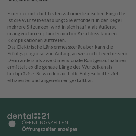
u
s
Einer der unbeliebtesten zahnmedizinischen Eingriffe
s
ist die Wurzelbehandlung: Sie erfordert in der Regel
t
mehrere Sitzungen, wird in sich häufig als äußerst
a
unangenehm empfunden und im Anschluss können
t
Komplikationen auftreten.
t
Das Elektrische Längenmessgerät aber kann die
u
Erfolgsprognose von Anfang an wesentlich verbessern:
n
Denn anders als zweidimensionale Röntgenaufnahmen
g
ermittelt es die genaue Länge des Wurzelkanals
hochpräzise. So werden auch die Folgeschritte viel
effizienter und angenehmer gestaltbar.
ÖFFNUNGSZEITEN
Öffnungszeiten anzeigen